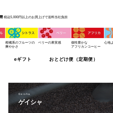
送料当社負担
税込5,000円以上のお買上げで送料当社負担
柑橘系のフルーツの
ベリーの果実感
個性豊かな
心地
爽やかさ
アフリカンコーヒー
eギフト
おとどけ便（定期便）
Geisha
ゲイシャ