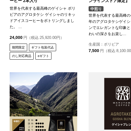
ーヒー 2本入り
ンラインストア限定】
世界を代表する最高峰のゲイシャ ボリ
中煎り
ビアのアグロタケシ ゲイシャのリキッ
世界を代表する最高峰の
ドアイスコーヒーをボトリングしまし
年のアグロタケシゲイシ
た。 ...
ンでエレガントな印象と
わいの深さをお楽し...
24,000
円（税込:25,920.00円）
生産国：ボリビア
期間限定
ギフト包装代込
7,500
円（税込:8,100.0
のし対応商品
eギフト