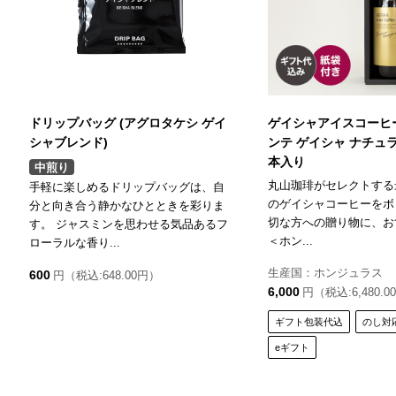
ドリップバッグ (アグロタケシ ゲイ
ゲイシャアイスコーヒ
シャブレンド)
ンテ ゲイシャ ナチュラ
本入り
中煎り
丸山珈琲がセレクトする
手軽に楽しめるドリップバッグは、自
のゲイシャコーヒーをボ
分と向き合う静かなひとときを彩りま
切な方への贈り物に、お
す。 ジャスミンを思わせる気品あるフ
＜ホン...
ローラルな香り...
生産国：ホンジュラス
600
円（税込:648.00円）
6,000
円（税込:6,480.0
ギフト包装代込
のし対
eギフト