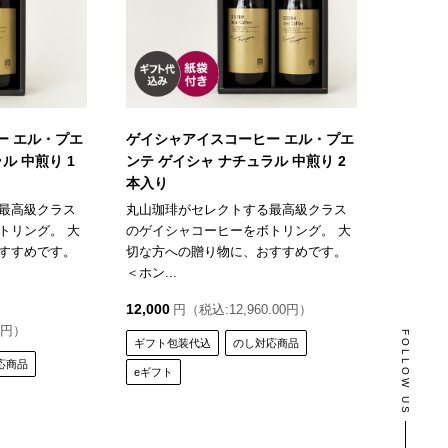
ー エル・プエ
ゲイシャアイスコーヒー エル・プエ
ル 中煎り 1
ンテ ゲイシャ ナチュラル 中煎り 2
本入り
最高級クラス
丸山珈琲がセレクトする最高級クラス
トリング。 大
のゲイシャコーヒーをボトリング。 大
すすめです。
切な方への贈り物に、おすすめです。
＜ホン...
12,000
円（税込:12,960.00円）
0円）
FOLLOW US
ギフト包装代込
のし対応商品
応商品
eギフト