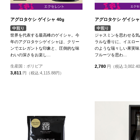
アグロタケシ ゲイシャ 40g
アグロタケシ ゲイシ
中煎り
中煎り
世界を代表する最高峰のゲイシャ。今
ジャスミンを思わせる気
年のアグロタケシゲイシャは、クリー
ラルな香りに、イエロー
ンでエレガントな印象と、圧倒的な味
のような瑞々しい果実味
わいの深さをお楽し...
フルーツを思わ...
生産国：ボリビア
2,780
円（税込:3,002.4
3,811
円（税込:4,115.88円）