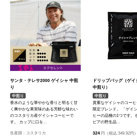
サンタ・テレサ2000 ゲイシャ 中煎
ドリップバッグ（ゲイ
り
中煎り）
中煎り
中煎り
香水のような華やかな香りと明るく甘
貴重なゲイシャのコーヒ
く爽やかな果実味のある芳醇な味わい
限定ブレンド。 「ゲイ
のコスタリカ産ゲイシャコーヒーで
ヒーの品種の1つです。
す。 カップに口を...
ピアの野生品...
生産国：コスタリカ
324
円（税込:349.92円