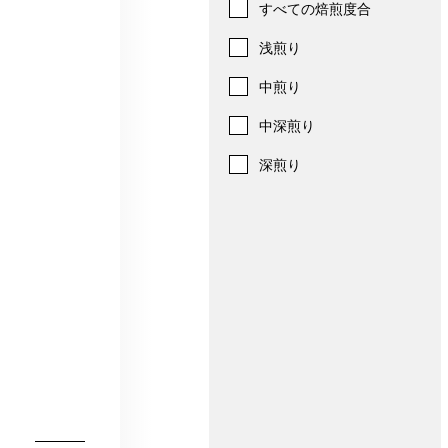
すべての焙煎度合
浅煎り
中煎り
中深煎り
深煎り