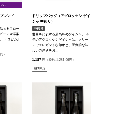
ャブレンド
ドリップバッグ（アグロタケシ ゲイ
シャ 中煎り）
品あるフロー
中煎り
ピーチや洋梨
世界を代表する最高峰のゲイシャ。 今
。 トロピカル
年のアグロタケシゲイシャは、クリー
ンでエレガントな印象と、圧倒的な味
わいの深さをお...
0円）
1,187
円（税込:1,281.96円）
期間限定