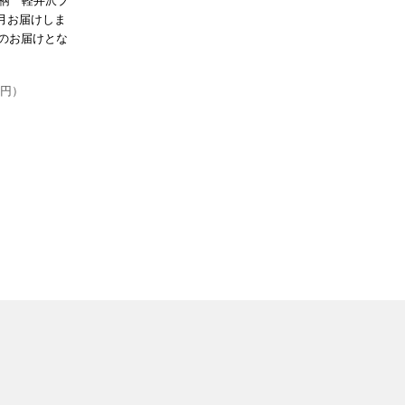
柄 軽井沢ブ
毎月お届けしま
袋でのお届けとな
2円）