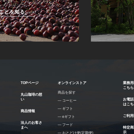
ことを知る
TOPページ
オンラインストア
業務用
こちら
商品を探す
丸山珈琲の想
い
お電話
コーヒー
はこち
ギフト
商品情報
ご利用
eギフト
法人のお客さ
フード
まへ
特定商
示
おとどけ便(定期便)