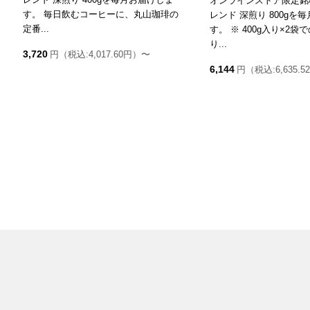
オンラインストア限定銘
す。 毎日飲むコーヒーに、丸山珈琲の
レンド 深煎り 800gを
定番...
す。 ※ 400g入り×2
り...
3,720
円（税込:4,017.60円）〜
6,144
円（税込:6,635.5