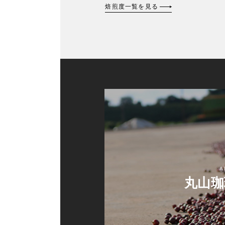
焙煎度一覧を見る
A
丸山珈