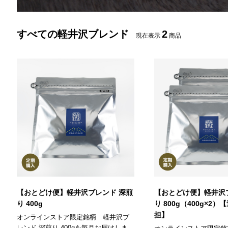
すべての軽井沢ブレンド
2
現在表示
商品
【おとどけ便】軽井沢ブレンド 深煎
【おとどけ便】軽井沢
り 400g
り 800g（400g×2
担】
オンラインストア限定銘柄 軽井沢ブ
レンド 深煎り 400gを毎月お届けしま