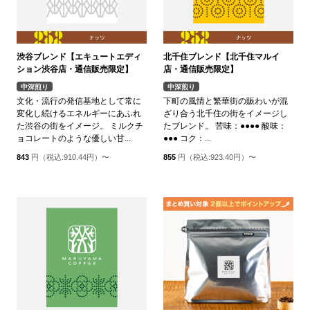
渋谷ブレンド【エキュートエディ
北千住ブレンド【北千住マルイ
ション渋谷店・通信販売限定】
店・通信販売限定】
中深煎り
中深煎り
文化・流行の発信基地として常に
下町の風情と繁華街の賑わいが混
変化し続けるエネルギーにあふれ
ざり合う北千住の街をイメージし
た渋谷の街をイメージ。 ミルクチ
たブレンド。 苦味：●●●● 酸味：
ョコレートのような優しい甘...
●●● コク：...
843
円（税込:910.44円）〜
855
円（税込:923.40円）〜