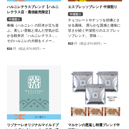
ハルニレテラスブレンド【ハルニ
エスプレッソブレンド 中深煎り
レテラス店・通信販売限定】
中深煎り
中深煎り
チョコレートやナッツを彷彿とさ
春楡（ハルニレ）の巨木が立ち並
せる風味。 滑らかな質感と後味に
ぶ、美しい景観と澄んだ空気が広
甘さが続く中深煎りのエスプレッ
がる軽井沢「ハルニレテラス」。
ソブレンド。 苦味：...
そのハルニレの大樹をイメー...
810
円（税込:874.80円）〜
810
円（税込:874.80円）〜
リゾナーレオリジナルマイルドブ
マルケンの恩返し特選ブレンド中