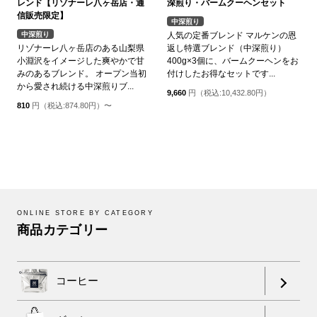
レンド【リゾナーレ八ヶ岳店・通
深煎り・バームクーヘンセット
信販売限定】
中深煎り
中深煎り
人気の定番ブレンド マルケンの恩
リゾナーレ八ヶ岳店のある山梨県
返し特選ブレンド（中深煎り）
小淵沢をイメージした爽やかで甘
400g×3個に、バームクーヘンをお
みのあるブレンド。 オープン当初
付けしたお得なセットです...
から愛され続ける中深煎りブ...
9,660
円（税込:10,432.80円）
810
円（税込:874.80円）〜
ONLINE STORE BY CATEGORY
商品カテゴリー
コーヒー