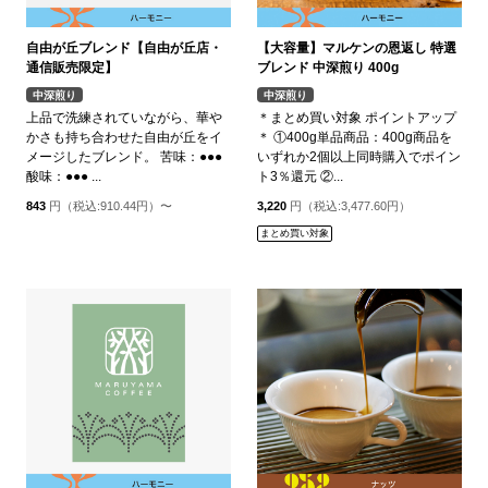
自由が丘ブレンド【自由が丘店・
【大容量】マルケンの恩返し 特選
通信販売限定】
ブレンド 中深煎り 400g
中深煎り
中深煎り
上品で洗練されていながら、華や
＊まとめ買い対象 ポイントアップ
かさも持ち合わせた自由が丘をイ
＊ ①400g単品商品：400g商品を
メージしたブレンド。 苦味：●●●
いずれか2個以上同時購入でポイン
酸味：●●● ...
ト3％還元 ②...
843
円（税込:910.44円）〜
3,220
円（税込:3,477.60円）
まとめ買い対象