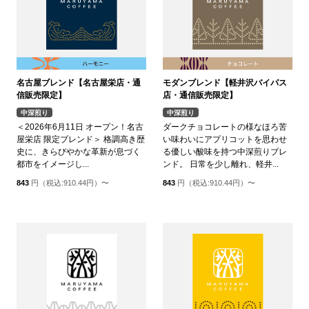
名古屋ブレンド【名古屋栄店・通
モダンブレンド【軽井沢バイパス
信販売限定】
店・通信販売限定】
中深煎り
中深煎り
＜2026年6月11日 オープン！名古
ダークチョコレートの様なほろ苦
屋栄店 限定ブレンド＞ 格調高き歴
い味わいにアプリコットを思わせ
史に、きらびやかな革新が息づく
る優しい酸味を持つ中深煎りブレ
都市をイメージし...
ンド。 日常を少し離れ、軽井...
843
円（税込:910.44円）〜
843
円（税込:910.44円）〜