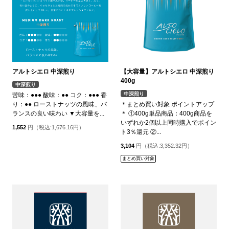
アルトシエロ 中深煎り
【大容量】アルトシエロ 中深煎り
400g
中深煎り
中深煎り
苦味：●●● 酸味：●● コク：●●● 香
り：●● ローストナッツの風味、バ
＊まとめ買い対象 ポイントアップ
ランスの良い味わい ▼大容量を...
＊ ①400g単品商品：400g商品を
いずれか2個以上同時購入でポイン
1,552
円（税込:1,676.16円）
ト3％還元 ②...
3,104
円（税込:3,352.32円）
まとめ買い対象