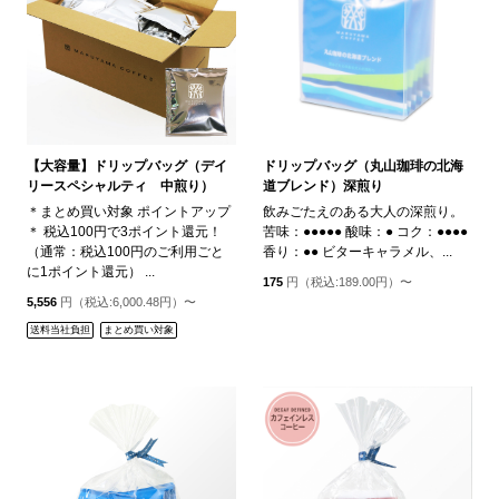
【大容量】ドリップバッグ（デイ
ドリップバッグ（丸山珈琲の北海
リースペシャルティ 中煎り）
道ブレンド）深煎り
＊まとめ買い対象 ポイントアップ
飲みごたえのある大人の深煎り。
＊ 税込100円で3ポイント還元！
苦味：●●●●● 酸味：● コク：●●●●
（通常：税込100円のご利用ごと
香り：●● ビターキャラメル、...
に1ポイント還元） ...
175
円（税込:189.00円）〜
5,556
円（税込:6,000.48円）〜
送料当社負担
まとめ買い対象