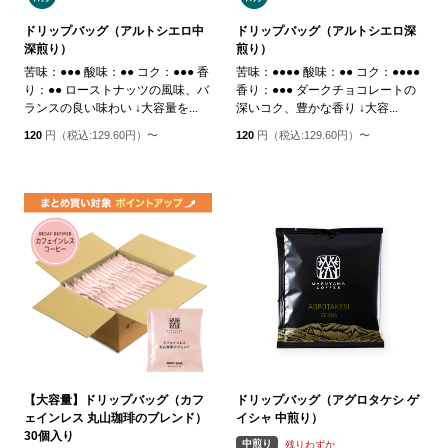
ドリップバッグ（アルトシエロ中
ドリップバッグ（アルトシエロ深
深煎り）
煎り）
苦味：●●● 酸味：●● コク：●●● 香
苦味：●●●● 酸味：●● コク：●●●●
り：●● ローストナッツの風味、バ
香り：●●● ダークチョコレートの
ランスの良い味わい ↓大容量を...
深いコク、豊かな香り ↓大容...
120
円（税込:129.60円）〜
120
円（税込:129.60円）〜
【大容量】ドリップバッグ（カフ
ドリップバッグ（アグロタケシ ゲ
ェインレス 丸山珈琲のブレンド）
イシャ 中煎り）
30個入り
中煎り