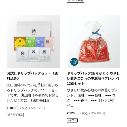
ネコポス商品
お試しドリップバッグセット《送
ドリップバッグ(ありがとう やさし
料込み》
い飲みごこちの中深煎りブレンド)
12個セット
丸山珈琲の味わいを手軽に楽しめ
るドリップバッグのアソートセッ
やさしい飲み心地の中深煎りブレ
トです。 丸山珈琲を初めてお試し
ンド。 苦味：●●● 酸味：●●● コ
いただく方に、1週間毎日違...
ク：●●● 香り：●●● オレンジや
ベ...
1,389
円（税込:1,500.12円）
2,220
円（税込:2,397.60円）
ネコポス商品
eギフト