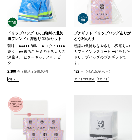
ドリップバッグ（丸山珈琲の北海
プチギフト ドリップバッグありが
道ブレンド）深煎り 12個セット
とう2個入り
苦味：●●●●● 酸味：● コク：●●●●
感謝の気持ちをやさしい深煎りの
香り：●● 飲みごたえのある大人の
カフェインレスコーヒーに託した
深煎り。 ビターキャラメル、ビ
ドリップバッグのプチギフトで
タ...
す。
2,100
円（税込:2,268.00円）
472
円（税込:509.76円）
eギフト
ギフト包装代込
eギフト