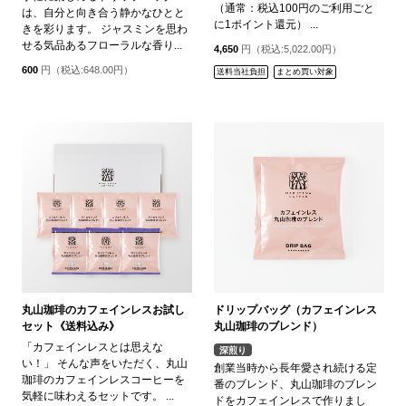
（通常：税込100円のご利用ごと
は、自分と向き合う静かなひとと
に1ポイント還元） ...
きを彩ります。 ジャスミンを思わ
せる気品あるフローラルな香り...
4,650
円（税込:5,022.00円）
600
円（税込:648.00円）
送料当社負担
まとめ買い対象
丸山珈琲のカフェインレスお試し
ドリップバッグ（カフェインレス
セット《送料込み》
丸山珈琲のブレンド）
「カフェインレスとは思えな
深煎り
い！」 そんな声をいただく、丸山
創業当時から長年愛され続ける定
珈琲のカフェインレスコーヒーを
番のブレンド、丸山珈琲のブレン
気軽に味わえるセットです。 ...
ドをカフェインレスで作りまし