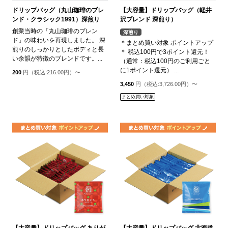
ドリップバッグ（丸山珈琲のブレ
【大容量】ドリップバッグ（軽井
ンド・クラシック1991）深煎り
沢ブレンド 深煎り）
創業当時の「丸山珈琲のブレン
深煎り
ド」の味わいを再現しました。 深
＊まとめ買い対象 ポイントアップ
煎りのしっかりとしたボディと長
＊ 税込100円で3ポイント還元！
い余韻が特徴のブレンドです。...
（通常：税込100円のご利用ごと
に1ポイント還元） ...
200
円（税込:216.00円）〜
3,450
円（税込:3,726.00円）〜
まとめ買い対象
【大容量】ドリップバッグ ありが
【大容量】ドリップバッグ 北海道