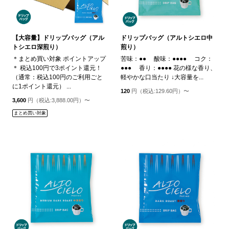
【大容量】ドリップバッグ（アル
ドリップバッグ（アルトシエロ中
トシエロ深煎り）
煎り）
＊まとめ買い対象 ポイントアップ
苦味：●● 酸味：●●●● コク：
＊ 税込100円で3ポイント還元！
●●● 香り：●●●● 花の様な香り、
（通常：税込100円のご利用ごと
軽やかな口当たり ↓大容量を...
に1ポイント還元） ...
120
円（税込:129.60円）〜
3,600
円（税込:3,888.00円）〜
まとめ買い対象