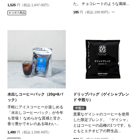
た。 チョコレートのような風味...
1,525
円（税込:1,647.00円）
185
円（税込:199.80円）〜
ネコポス商品
水出しコーヒーパック（20g×8パ
ドリップバッグ（ゲイシャブレン
ック）
ド 中煎り）
手軽にアイスコーヒーが楽しめる
中煎り
「水出しコーヒーパック」が今年
貴重なゲイシャのコーヒーを使用
も登場！ なめらかな質感と甘さ、
した限定ブレンド。 「ゲイシャ」
香り豊かでキレのある味わい...
とはコーヒーの品種の1つです。も
ともとエチオピアの野生品...
1,480
円（税込:1,598.40円）