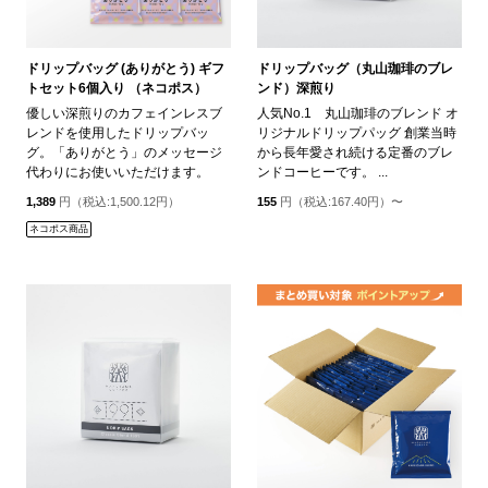
ドリップバッグ (ありがとう) ギフ
ドリップバッグ（丸山珈琲のブレ
トセット6個入り （ネコポス）
ンド）深煎り
優しい深煎りのカフェインレスブ
人気No.1 丸山珈琲のブレンド オ
レンドを使用したドリップバッ
リジナルドリップパッグ 創業当時
グ。「ありがとう」のメッセージ
から長年愛され続ける定番のブレ
代わりにお使いいただけます。
ンドコーヒーです。 ...
1,389
円（税込:1,500.12円）
155
円（税込:167.40円）〜
ネコポス商品