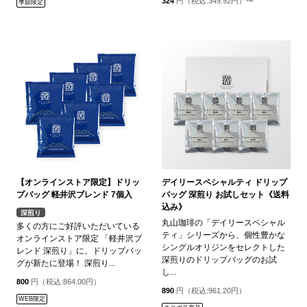
324
円（税込:349.92円）〜
季節限定
【オンラインストア限定】ドリッ
デイリースペシャルティ ドリップ
プバッグ 軽井沢ブレンド 7個入
バッグ 深煎り お試しセット《送料
込み》
深煎り
丸山珈琲の「デイリースペシャル
多くの方にご好評いただいている
ティ」シリーズから、個性豊かな
オンラインストア限定 「軽井沢ブ
シングルオリジンをセレクトした
レンド 深煎り」に、ドリップバッ
深煎りのドリップバッグのお試
グが新たに登場！ 深煎り...
し...
800
円（税込:864.00円）
890
円（税込:961.20円）
WEB限定