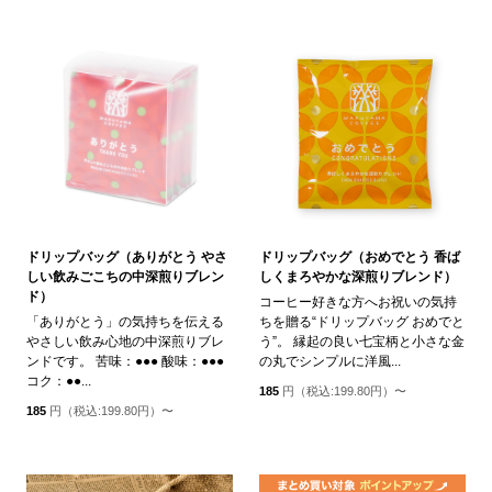
ドリップバッグ（ありがとう やさ
ドリップバッグ（おめでとう 香ば
しい飲みごこちの中深煎りブレン
しくまろやかな深煎りブレンド）
ド）
コーヒー好きな方へお祝いの気持
「ありがとう」の気持ちを伝える
ちを贈る“ドリップバッグ おめでと
やさしい飲み心地の中深煎りブレ
う”。 縁起の良い七宝柄と小さな金
ンドです。 苦味：●●● 酸味：●●●
の丸でシンプルに洋風...
コク：●●...
185
円（税込:199.80円）〜
185
円（税込:199.80円）〜