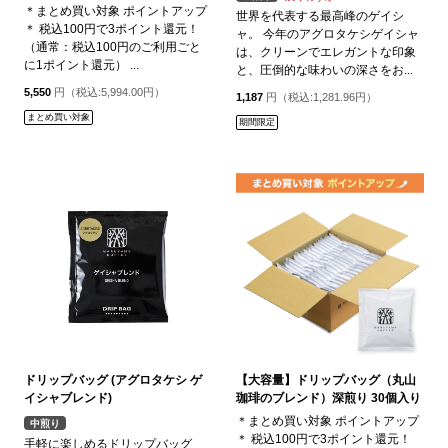
＊まとめ買い対象 ポイントアップ
世界を代表する最高峰のゲイシ
＊ 税込100円で3ポイント還元！
ャ。 今年のアグロタケシゲイシャ
（通常：税込100円のご利用ごと
は、クリーンでエレガントな印象
に1ポイント還元） ...
と、圧倒的な味わいの深さをお...
5,550
円（税込:5,994.00円）
1,187
円（税込:1,281.96円）
まとめ買い対象
期間限定
ドリップバッグ (アグロタケシ ゲ
【大容量】ドリップバッグ（丸山
イシャブレンド)
珈琲のブレンド）深煎り 30個入り
＊まとめ買い対象 ポイントアップ
中煎り
＊ 税込100円で3ポイント還元！
手軽に楽しめるドリップバッグ