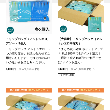
ドリップバッグ（アルトシエロ）
【大容量】ドリップバッグ（アル
アソート 9個入
トシエロ中煎り）
ドリップバッグ アルトシエロ 3
＊まとめ買い対象 ポイントアップ
つの煎り度合いを詰め合わせてご
＊ 税込100円で3ポイント還元！
用意いたします。それぞれの味わ
（通常：税込100円のご利用ごと
いの違いをお楽しみください。...
に1ポイント還元） ...
1,080
円（税込:1,166.40円）
3,600
円（税込:3,888.00円）〜
まとめ買い対象