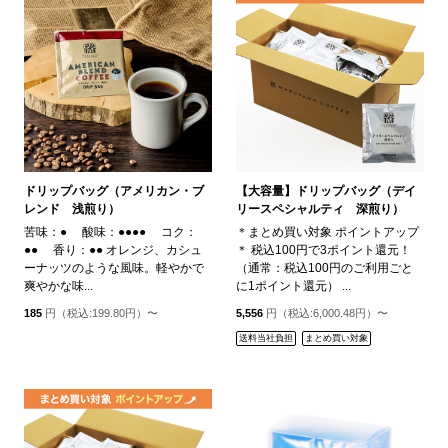
ドリップバッグ（アメリカン・ブ
【大容量】ドリップバッグ（デイ
レンド 浅煎り）
リースペシャルティ 深煎り）
苦味：● 酸味：●●●● コク：
＊まとめ買い対象 ポイントアップ
●● 香り：●● オレンジ、カシュ
＊ 税込100円で3ポイント還元！
ーナッツのような風味。軽やかで
（通常：税込100円のご利用ごと
爽やかな味...
に1ポイント還元） ...
185
円（税込:199.80円）〜
5,556
円（税込:6,000.48円）〜
送料当社負担
まとめ買い対象