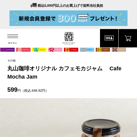
税込5,000円以上のお買上げで送料当社負担
MENU
MARUYAMA COFFEE
MENU
その他
丸山珈琲オリジナル カフェモカジャム Cafe
Mocha Jam
599
円（税込:646.92円）