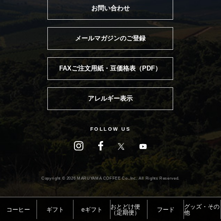
お問い合わせ
メールマガジンのご登録
FAXご注文用紙・豆価格表（PDF）
アレルギー表示
FOLLOW US
Copyright ©
2026 MARUYAMA COFFEE Co.,Inc. All Rights Reserved.
おとどけ便
グッズ・その
コーヒー
ギフト
eギフト
フード
（定期便）
他