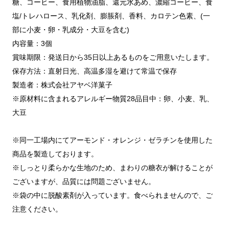
糖、コーヒー、食用植物油脂、還元水あめ、濃縮コーヒー、食
塩/トレハロース、乳化剤、膨脹剤、香料、カロテン色素、(一
部に小麦・卵・乳成分・大豆を含む)
内容量：3個
賞味期限：発送日から35日以上あるものをご用意いたします。
保存方法：直射日光、高温多湿を避けて常温で保存
製造者：株式会社アヤベ洋菓子
※原材料に含まれるアレルギー物質28品目中：卵、小麦、乳、
大豆
※同一工場内にてアーモンド・オレンジ・ゼラチンを使用した
商品を製造しております。
※しっとり柔らかな生地のため、まわりの糖衣が解けることが
ございますが、品質には問題ございません。
※袋の中に脱酸素剤が入っています。食べられませんので、ご
注意ください。