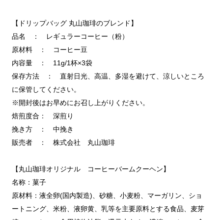
【ドリップバッグ 丸山珈琲のブレンド】
品名 ： レギュラーコーヒー（粉）
原材料 ： コーヒー豆
内容量 ： 11g/1杯×3袋
保存方法 ： 直射日光、高温、多湿を避けて、涼しいところ
に保管してください。
※開封後はお早めにお召し上がりください。
焙煎度合： 深煎り
挽き方 ： 中挽き
販売者 ： 株式会社 丸山珈琲
【丸山珈琲オリジナル コーヒーバームクーヘン】
名称：菓子
原材料：液全卵(国内製造)、砂糖、小麦粉、マーガリン、ショ
ートニング、米粉、液卵黄、乳等を主要原料とする食品、麦芽