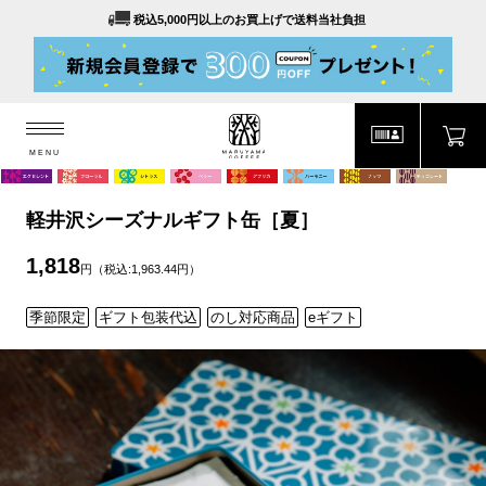
税込5,000円以上のお買上げで送料当社負担
MENU
MARUYAMA COFFEE
MENU
軽井沢シーズナルギフト缶［夏］
1,818
円（税込:1,963.44円）
季節限定
ギフト包装代込
のし対応商品
eギフト