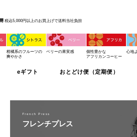
送料当社負担
税込5,000円以上のお買上げで送料当社負担
柑橘系のフルーツの
ベリーの果実感
個性豊かな
心地
爽やかさ
アフリカンコーヒー
eギフト
おとどけ便（定期便）
French Press
フレンチプレス