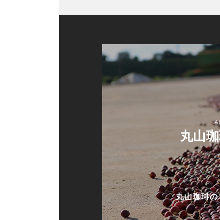
A
丸山珈
丸山珈琲の