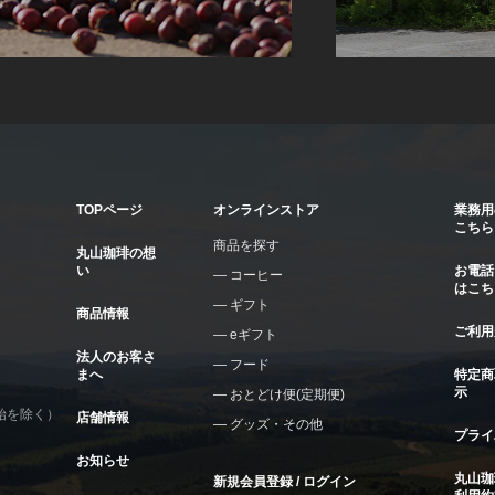
TOPページ
オンラインストア
業務用
こちら
商品を探す
丸山珈琲の想
い
お電話
コーヒー
はこち
ギフト
商品情報
ご利用
eギフト
法人のお客さ
フード
まへ
特定商
示
おとどけ便(定期便)
年始を除く）
店舗情報
グッズ・その他
プライ
お知らせ
丸山珈
新規会員登録 / ログイン